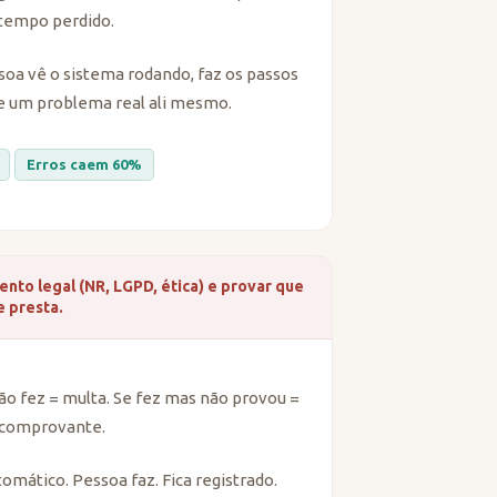
e tempo perdido.
soa vê o sistema rodando, faz os passos
e um problema real ali mesmo.
Erros caem 60%
ento legal (NR, LGPD, ética) e provar que
 presta.
ão fez = multa. Se fez mas não provou =
e comprovante.
omático. Pessoa faz. Fica registrado.