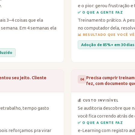
.
e o pior: gerou frustração 
✅ O QUE A GENTE FAZ
is 3–4 coisas que ela
Treinamento prático. A pes
a semana. Em 4 semanas ela
no computador dela, resolv
📊 RESULTADO QUE VOCÊ VÊ
Adoção de 85%+ em 30 dias
duzido
ntou seu jeito. Cliente
Precisa cumprir treinam
04
fez, com documento que
💰 CUSTO INVISÍVEL
 retrabalho, tempo gasto
Se auditoria descobre que n
você fica correndo atrás d
✅ O QUE A GENTE FAZ
ois reforçamos pra virar
e-Learning com registro aut