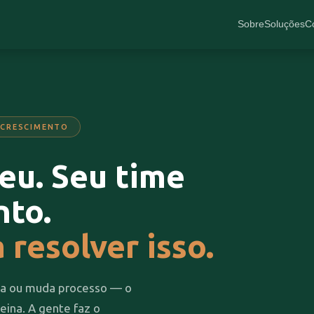
Sobre
Soluções
C
 CRESCIMENTO
eu. Seu time
nto.
 resolver isso.
ma ou muda processo — o
eina. A gente faz o