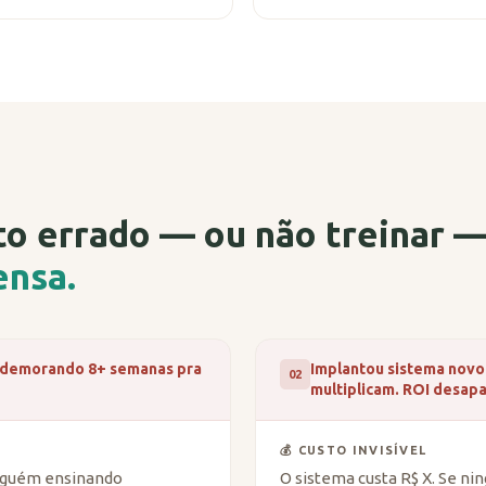
 errado — ou não treinar — 
ensa.
á demorando 8+ semanas pra
Implantou sistema novo.
02
multiplicam. ROI desap
💰 CUSTO INVISÍVEL
alguém ensinando
O sistema custa R$ X. Se nin