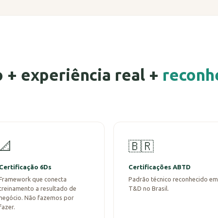
 + experiência real +
reconh
📐
🇧🇷
Certificação 6Ds
Certificações ABTD
Framework que conecta
Padrão técnico reconhecido em
treinamento a resultado de
T&D no Brasil.
negócio. Não fazemos por
fazer.