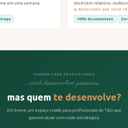
some em uma semana.
Você tem relatório. Auditor
📊 RESULTADO QUE VOCÊ VÊ
ntrega
100% documentado
Zer
TAMBÉM PARA PROFISSIONAIS
...você desenvolve pessoas...
mas quem
te desenvolve?
Em breve, um espaço criado para profissionais de T&D que
querem atuar com visão estratégica.